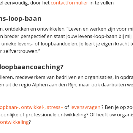
el eenvoudig, door het
contactformulier
in te vullen.
ns-loop-baan
, ontdekken en ontwikkelen. “Leven en werken zijn voor mi
 breder perspectief en staat jouw levens-loop-baan bij mij c
nieke levens- of loopbaandoelen. Je leert je eigen kracht t
 zelfvertrouwen.”
loopbaancoaching?
ieren, medewerkers van bedrijven en organisaties, in opdrac
n uit de regio Alphen aan den Rijn, maar ook daarbuiten 
oopbaan
-,
ontwikkel
-,
stress
–
of
levensvragen
? Ben je op zo
soonlijke of professionele ontwikkeling? Of heeft uw organi
ontwikkeling
?