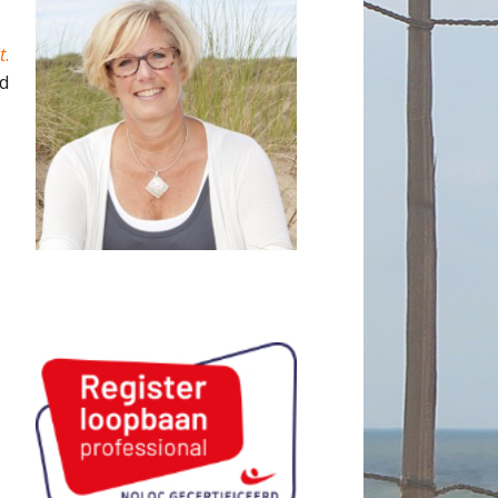
t
.
id
g