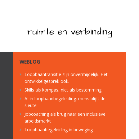
ruimte en verbinding
WEBLOG
Loopbaantransitie zijn onvermijdelijk. Het
ontwikkelgesprek ook.
Skills als kompas, niet als bestemming
AI in loopbaanbegeleiding: mens blijft de
sleutel
Jobcoaching als brug naar een inclusieve
arbeidsmarkt
Loopbaanbegeleiding in beweging