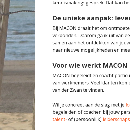
kennismakingsgesprek. Dat kan he
De unieke aanpak: leve
Bij MACON draait het om ontmoeten
verbonden. Daarom ga ik uit van een
samen aan het ontdekken van jouw u
naar nieuwe mogelijkheden en meer
Voor wie werkt MACON 
MACON begeleidt en coacht particul
van werknemers. Veel klanten kome
van der Zwan te vinden.
Wil je concreet aan de slag met je
l
begeleiden of coachen bij jouw per
talent-
of (persoonlijk)
leiderschaps